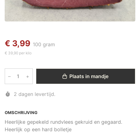
€ 3,99
100 gram
€ 39,90 per kilo
–
+
Plaats in mandje
2 dagen levertijd.
OMSCHRIJVING
Heerlijke gepekeld rundvlees gekruid en gegaard.
Heerlijk op een hard bolletje