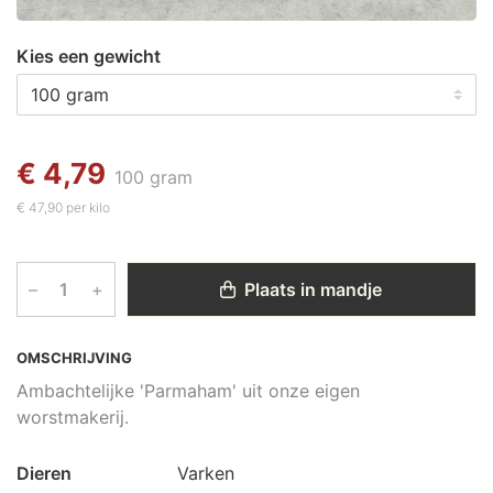
Kies een gewicht
€ 4,79
100 gram
€ 47,90 per kilo
–
+
Plaats in mandje
OMSCHRIJVING
Ambachtelijke 'Parmaham' uit onze eigen
worstmakerij.
Dieren
Varken