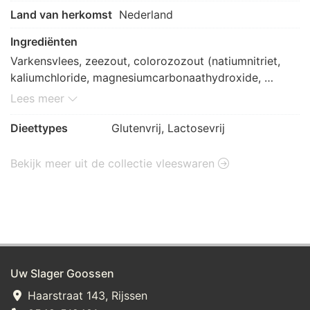
Land van herkomst
Nederland
Ingrediënten
Varkensvlees, zeezout, colorozozout (natiumnitriet, 
kaliumchloride, magnesiumcarbonaathydroxide, 
natiurmgluconaat, plantaardige olien), lavaswortel
Lees meer
Dieettypes
Glutenvrij, Lactosevrij
Bekijk meer uit de collectie vleeswaren
Uw Slager Goossen
Haarstraat 143, Rijssen