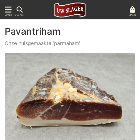
MAND
ZOEKEN
MENU
Pavantriham
Onze huisgemaakte 'parmaham'