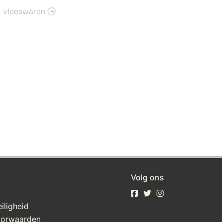
ie vleeswaren
Volg ons
iligheid
oorwaarden