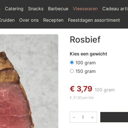
n
Catering
Snacks
Barbecue
Vleeswaren
Cadeau arti
Kruiden
Over ons
Recepten
Feestdagen assortiment
Rosbief
Kies een gewicht
100 gram
150 gram
€ 3,79
100 gram
€ 37,90 per kilo
–
+