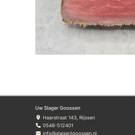
Uw Slager Goossen
Haarstraat 143, Rijssen
0548-512401
info@slagerijgoossen.nl