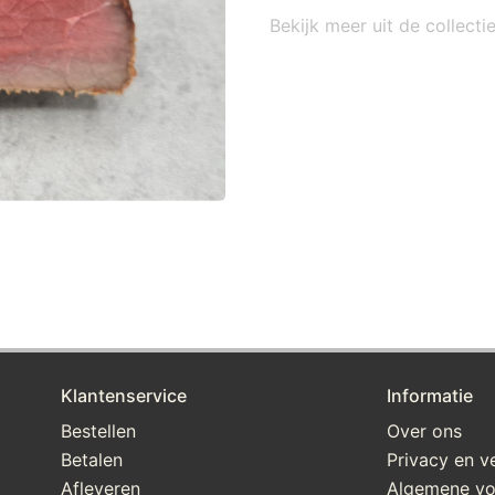
Bekijk meer uit de collect
Klantenservice
Informatie
Bestellen
Over ons
Betalen
Privacy en ve
Afleveren
Algemene v