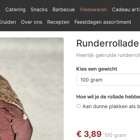
n
Catering
Snacks
Barbecue
Vleeswaren
Cadeau arti
Kruiden
Over ons
Recepten
Feestdagen assortiment
Runderrollad
Heerlijk gekruide runderrol
Kies een gewicht
Hoe wil je de rollade hebb
Aan dunne plakken als 
€ 3,89
100 gram