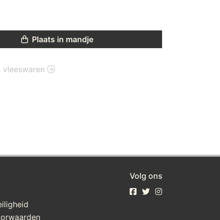
Plaats in mandje
ie vleeswaren
Volg ons
iligheid
oorwaarden