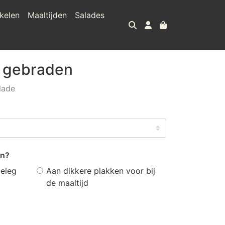
kelen
Maaltijden
Salades
e gebraden
lade
en?
beleg
Aan dikkere plakken voor bij
de maaltijd