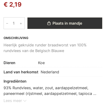
€ 2,19
–
+
Plaats in mandje
OMSCHRIJVING
Heerlijk gekruide runder braadworst van 100%
rundvlees van de Belgisch Blauwe
Dieren
Koe
Land van herkomst
Nederland
Ingrediënten
93% Rundvlees, water, zout, aardappelzetmeel, 
paneermeel (rijstmeel, aardappelzetmeel, tapioca 
zetmeel, maltodextrine, zout, gist), fruitvezel, witte 
Lees meer
peper, koriander, natrium ascorbaat, gember, foelie, 