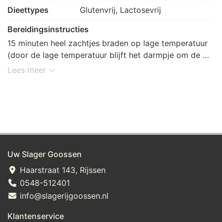
cardemom, natuurlijk kruidnagelaroma.
Dieettypes
Glutenvrij, Lactosevrij
Bereidingsinstructies
15 minuten heel zachtjes braden op lage temperatuur 
(door de lage temperatuur blijft het darmpje om de 
worst heel en blijft de worst sappig). De laatse 2 
Lees meer
minuten op een hogere temperatuur bruin bakken.
Uw Slager Goossen
Haarstraat 143, Rijssen
0548-512401
info@slagerijgoossen.nl
Klantenservice