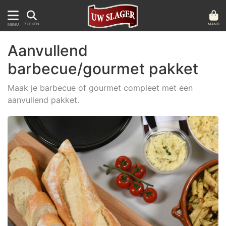
MAND
ZOEKEN
MENU
Aanvullend
barbecue/gourmet pakket
Maak je barbecue of gourmet compleet met een
aanvullend pakket.