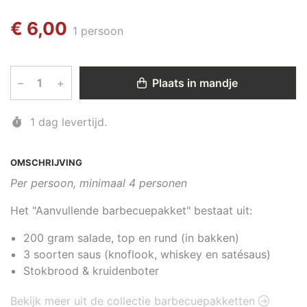
€ 6,00
1 persoon
–
+
Plaats in mandje
1 dag levertijd.
OMSCHRIJVING
Per persoon, minimaal 4 personen
Het "Aanvullende barbecuepakket" bestaat uit:
200 gram salade, top en rund (in bakken)
3 soorten saus (knoflook, whiskey en satésaus)
Stokbrood & kruidenboter
Bekijk meer uit de collectie barbecuepakketten