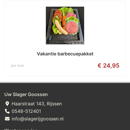
Vakantie barbecuepakket
€ 24,95
per stuk
Uw Slager Goossen
Haarstraat 143, Rijssen
0548-512401
info@slagerijgoossen.nl