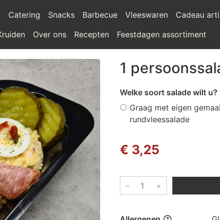
n
Catering
Snacks
Barbecue
Vleeswaren
Cadeau arti
Kruiden
Over ons
Recepten
Feestdagen assortiment
1 persoonssal
Welke soort salade wilt u?
Graag met eigen gemaa
rundvleessalade
€ 3,25
–
+
Allergenen
Gl