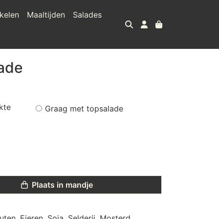
kelen
Maaltijden
Salades
ade
kte
Graag met topsalade
Plaats in mandje
uten, Eieren, Soja, Selderij, Mosterd