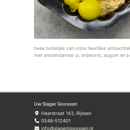
twee bolletjes van onze heerlijke ambachtel
met amsterdamse ui, snijworst, augurk en pl
Uw Slager Goossen
Haarstraat 143, Rijssen
0548-512401
info@slagerijgoossen.nl