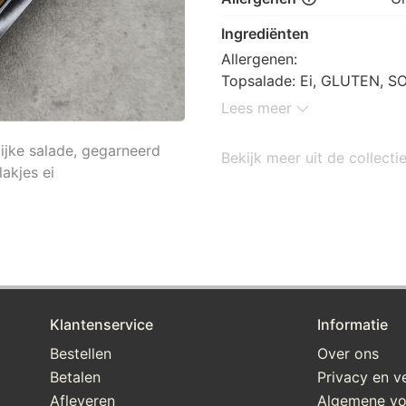
Ingrediënten
Allergenen:

Topsalade: Ei, GLUTEN, S
Eigen gemaakt rundvleess
Lees meer
ijke salade, gegarneerd
Bekijk meer uit de collec
akjes ei
Klantenservice
Informatie
Bestellen
Over ons
Betalen
Privacy en ve
Afleveren
Algemene v