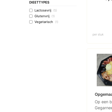
DIEETTYPES
Lactosevrij
(5)
Glutenvrij
(1)
Vegetarisch
(1)
per stuk
Opgemaak
Op een b
Gegarnee