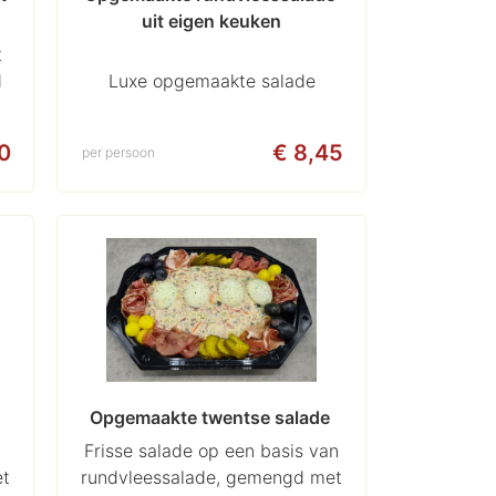
uit eigen keuken
t
d
Luxe opgemaakte salade
0
€ 8,45
per persoon
Opgemaakte twentse salade 
Frisse salade op een basis van
et
rundvleessalade, gemengd met