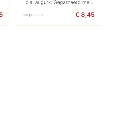
o.a. augurk. Gegarneerd met
vleeswaren, groente en fruit
5
€ 8,45
per persoon