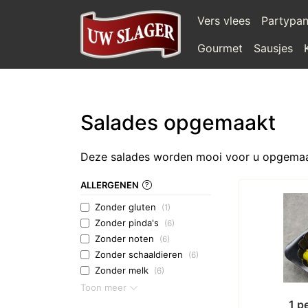
Vers vlees
Partypa
Gourmet
Sausjes
Salades opgemaakt
Deze salades worden mooi voor u opgemaak
ALLERGENEN
Zonder gluten
(1)
Zonder pinda's
(6)
Zonder noten
(6)
Zonder schaaldieren
(6)
Zonder melk
(6)
Toon meer
1 p