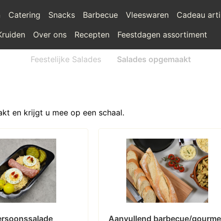
n
Catering
Snacks
Barbecue
Vleeswaren
Cadeau arti
Kruiden
Over ons
Recepten
Feestdagen assortiment
Feestelijke Salades
Salades opgemaakt
t en krijgt u mee op een schaal.
ersoonssalade
Aanvullend barbecue/gourmet