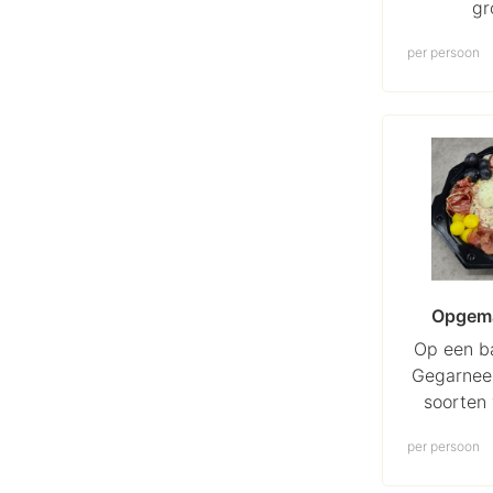
gr
per persoon
Opgema
Op een ba
Gegarneer
soorten 
zal
per persoon