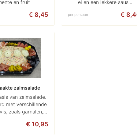
oente en fruit
ei en een lekkere saus.
Gegarneerd met vleeswaren,
€ 8,45
€ 8,4
per persoon
groente en fruit
akte zalmsalade 
sis van zalmsalade.
d met verschillende
vis, zoals garnalen,
m en makreel.
€ 10,95