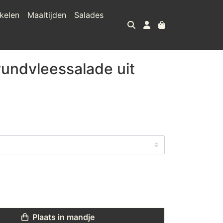
kelen
Maaltijden
Salades
undvleessalade uit
Plaats in mandje