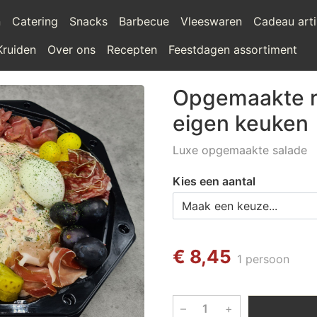
n
Catering
Snacks
Barbecue
Vleeswaren
Cadeau arti
Kruiden
Over ons
Recepten
Feestdagen assortiment
Opgemaakte r
eigen keuken
Luxe opgemaakte salade
Kies een aantal
€ 8,45
1 persoon
–
+