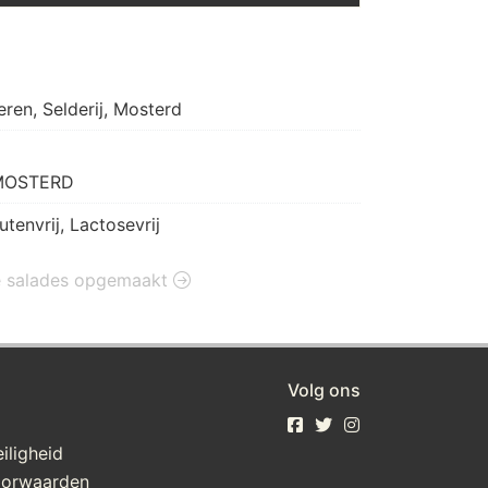
eren, Selderij, Mosterd
, MOSTERD
utenvrij, Lactosevrij
tie salades opgemaakt
Volg ons
iligheid
oorwaarden