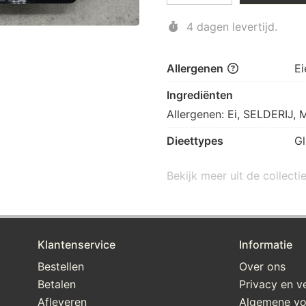
4 dagen levertijd.
Allergenen
Ei
Ingrediënten
Allergenen: Ei, SELDERIJ
Dieettypes
Gl
Bekijk meer uit de collec
Klantenservice
Informatie
Bestellen
Over ons
Betalen
Privacy en ve
Afleveren
Algemene v