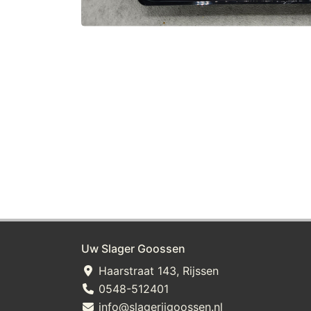
Uw Slager Goossen
Haarstraat 143, Rijssen
0548-512401
info@slagerijgoossen.nl