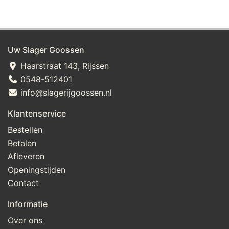
sucralose; smaakversterker: natriumglutamaat, stevia, 
peterselie, ui, bieslook, sjalot, knoflook
Uw Slager Goossen
Haarstraat 143, Rijssen
0548-512401
info@slagerijgoossen.nl
Klantenservice
Bestellen
Betalen
Afleveren
Openingstijden
Contact
Informatie
Over ons