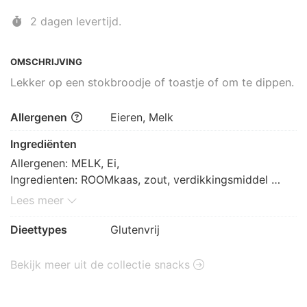
2 dagen levertijd.
OMSCHRIJVING
Lekker op een stokbroodje of toastje of om te dippen.
Allergenen
Eieren, Melk
Ingrediënten
Allergenen: MELK, Ei,  

Ingredienten: ROOMkaas, zout, verdikkingsmiddel 
(johannesbroodpitmeel, guarpitmeel), water, 
Lees meer
plantaardige olie (raap), suiker, gemodificeerd 
aardappelzetmeel, scharrelEIgeel, azijn, zout, aroma#s, 
Dieettypes
Glutenvrij
ui, specerijen, knoflookextract, anti-oxidanten: 
citroenzuur, EDTA; verdikkingsmiddelen: guargom, 
Bekijk meer uit de collectie snacks
xanthaangom; conserveermiddelen: kaliumsorbaat, 
natriumbenzoaat; aroma, zoetstoffen; sacharine, 