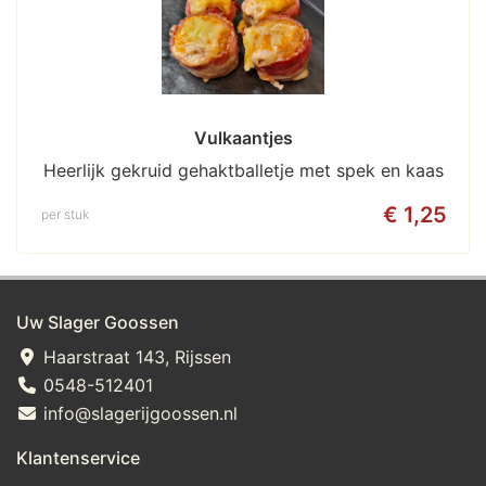
Vulkaantjes
Heerlijk gekruid gehaktballetje met spek en kaas
€ 1,25
per stuk
Uw Slager Goossen
Haarstraat 143, Rijssen
0548-512401
info@slagerijgoossen.nl
Klantenservice