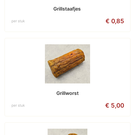
Grillstaafjes 
€ 0,85
per stuk
Grillworst
€ 5,00
per stuk