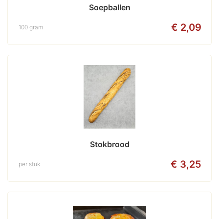
Soepballen
€ 2,09
100 gram
Stokbrood
€ 3,25
per stuk