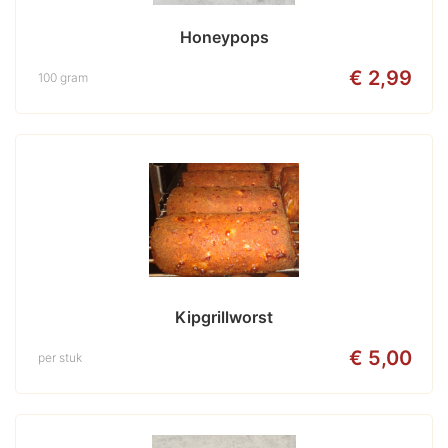
Honeypops
€ 2,99
100 gram
Kipgrillworst
€ 5,00
per stuk