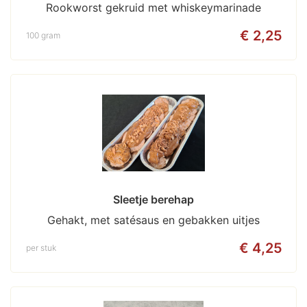
Rookworst gekruid met whiskeymarinade
€ 2,25
100 gram
Sleetje berehap
Gehakt, met satésaus en gebakken uitjes
€ 4,25
per stuk