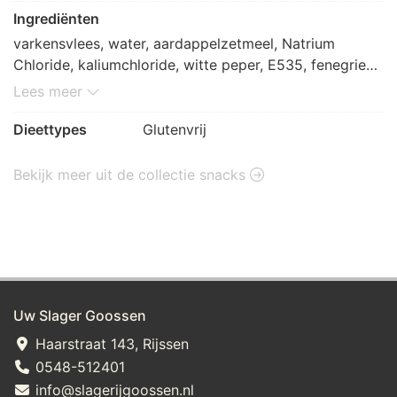
Ingrediënten
varkensvlees, water, aardappelzetmeel, Natrium 
Chloride, kaliumchloride, witte peper, E535, fenegriek, 
nitriet, lavaswortel, Cardemom, E551, E451, tomaat, 
Lees meer
aroma, E450, paprika, foelie, zout, knoflook, E300, 
E331(iii), uien, gember, dextrose, E301, selderijzaad, 
Dieettypes
Glutenvrij
komijn, kurkuma, chillies, kruiden en specerijen 
(paprikapoeder), kardemom, peper en koriander
Bekijk meer uit de collectie snacks
Uw Slager Goossen
Haarstraat 143, Rijssen
0548-512401
info@slagerijgoossen.nl