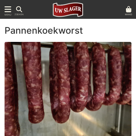
MAND
ZOEKEN
MENU
Pannenkoekworst